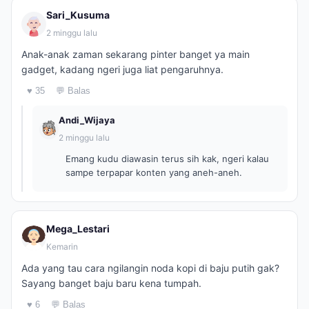
Sari_Kusuma
2 minggu lalu
Anak-anak zaman sekarang pinter banget ya main
gadget, kadang ngeri juga liat pengaruhnya.
♥ 35
💬 Balas
Andi_Wijaya
2 minggu lalu
Emang kudu diawasin terus sih kak, ngeri kalau
sampe terpapar konten yang aneh-aneh.
Mega_Lestari
Kemarin
Ada yang tau cara ngilangin noda kopi di baju putih gak?
Sayang banget baju baru kena tumpah.
♥ 6
💬 Balas