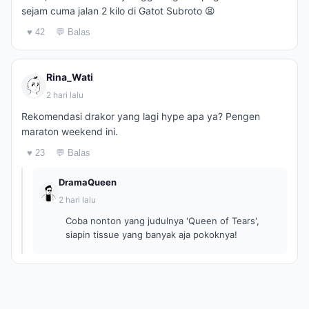
sejam cuma jalan 2 kilo di Gatot Subroto 😫
♥ 42
💬 Balas
Rina_Wati
2 hari lalu
Rekomendasi drakor yang lagi hype apa ya? Pengen
maraton weekend ini.
♥ 23
💬 Balas
DramaQueen
2 hari lalu
Coba nonton yang judulnya 'Queen of Tears',
siapin tissue yang banyak aja pokoknya!