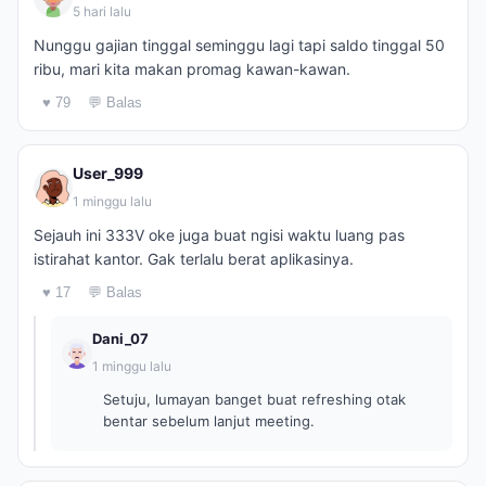
5 hari lalu
Nunggu gajian tinggal seminggu lagi tapi saldo tinggal 50
ribu, mari kita makan promag kawan-kawan.
♥ 79
💬 Balas
User_999
1 minggu lalu
Sejauh ini 333V oke juga buat ngisi waktu luang pas
istirahat kantor. Gak terlalu berat aplikasinya.
♥ 17
💬 Balas
Dani_07
1 minggu lalu
Setuju, lumayan banget buat refreshing otak
bentar sebelum lanjut meeting.