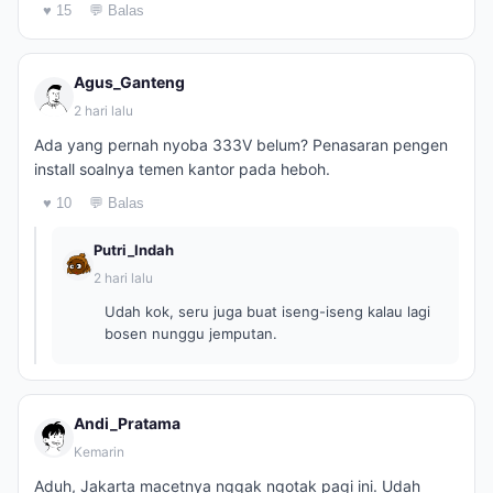
♥ 15
💬 Balas
Agus_Ganteng
2 hari lalu
Ada yang pernah nyoba 333V belum? Penasaran pengen
install soalnya temen kantor pada heboh.
♥ 10
💬 Balas
Putri_Indah
2 hari lalu
Udah kok, seru juga buat iseng-iseng kalau lagi
bosen nunggu jemputan.
Andi_Pratama
Kemarin
Aduh, Jakarta macetnya nggak ngotak pagi ini. Udah