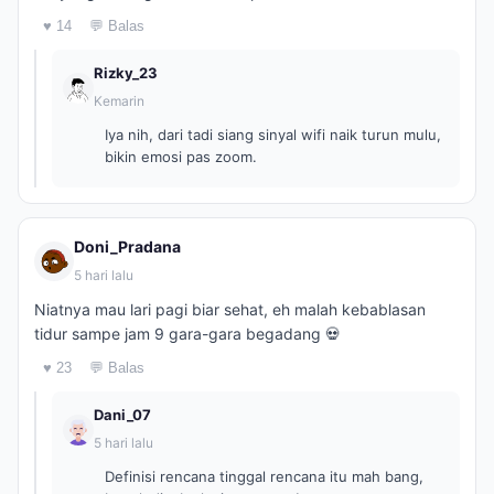
♥ 14
💬 Balas
Rizky_23
Kemarin
Iya nih, dari tadi siang sinyal wifi naik turun mulu,
bikin emosi pas zoom.
Doni_Pradana
5 hari lalu
Niatnya mau lari pagi biar sehat, eh malah kebablasan
tidur sampe jam 9 gara-gara begadang 💀
♥ 23
💬 Balas
Dani_07
5 hari lalu
Definisi rencana tinggal rencana itu mah bang,