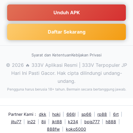
Unduh APK
Daftar Sekarang
Syarat dan Ketentuan
Kebijakan Privasi
© 2026 🔥 333V Aplikasi Resmi | 333V Terpopuler JP
Hari Ini Pasti Gacor. Hak cipta dilindungi undang-
undang.
Pengguna harus berusia 18+ tahun. Bermain secara bertanggung jawab.
Partner Kami：
dkk
|
hoki
|
666l
|
sp66
|
rp88
|
6rt
|
jitu77
|
in22
|
8ii
|
jkt88
|
k234
|
bpjs777
|
h888
|
888fw
|
koko5000