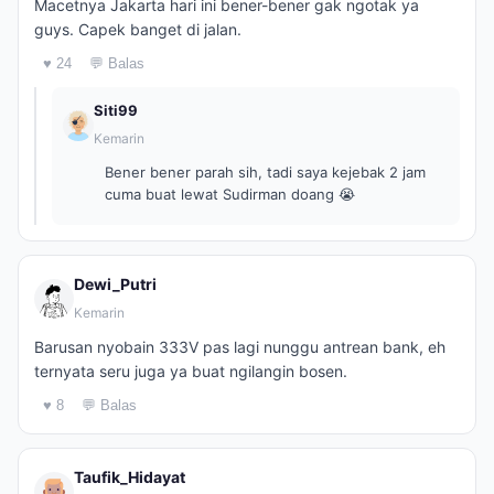
Macetnya Jakarta hari ini bener-bener gak ngotak ya
guys. Capek banget di jalan.
♥ 24
💬 Balas
Siti99
Kemarin
Bener bener parah sih, tadi saya kejebak 2 jam
cuma buat lewat Sudirman doang 😭
Dewi_Putri
Kemarin
Barusan nyobain 333V pas lagi nunggu antrean bank, eh
ternyata seru juga ya buat ngilangin bosen.
♥ 8
💬 Balas
Taufik_Hidayat