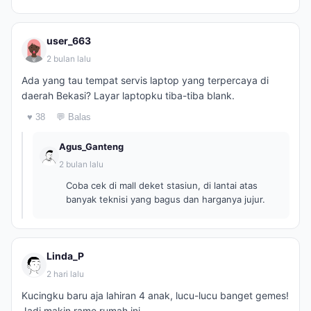
user_663
2 bulan lalu
Ada yang tau tempat servis laptop yang terpercaya di
daerah Bekasi? Layar laptopku tiba-tiba blank.
♥ 38
💬 Balas
Agus_Ganteng
2 bulan lalu
Coba cek di mall deket stasiun, di lantai atas
banyak teknisi yang bagus dan harganya jujur.
Linda_P
2 hari lalu
Kucingku baru aja lahiran 4 anak, lucu-lucu banget gemes!
Jadi makin rame rumah ini.