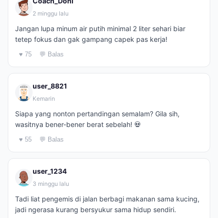
Coach_Doni
2 minggu lalu
Jangan lupa minum air putih minimal 2 liter sehari biar
tetep fokus dan gak gampang capek pas kerja!
♥ 75
💬 Balas
user_8821
Kemarin
Siapa yang nonton pertandingan semalam? Gila sih,
wasitnya bener-bener berat sebelah! 💀
♥ 55
💬 Balas
user_1234
3 minggu lalu
Tadi liat pengemis di jalan berbagi makanan sama kucing,
jadi ngerasa kurang bersyukur sama hidup sendiri.