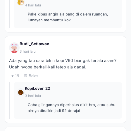
4 hari lalu
Pake kipas angin aja bang di dalem ruangan,
lumayan membantu kok.
Budi_Setiawan
3 hari lalu
Ada yang tau cara bikin kopi V60 biar gak terlalu asam?
Udah nyoba berkali-kali tetep aja gagal.
♥ 19
💬 Balas
KopiLover_22
3 hari lalu
Coba gilingannya diperhalus dikit bro, atau suhu
airnya dinaikin jadi 92 derajat.