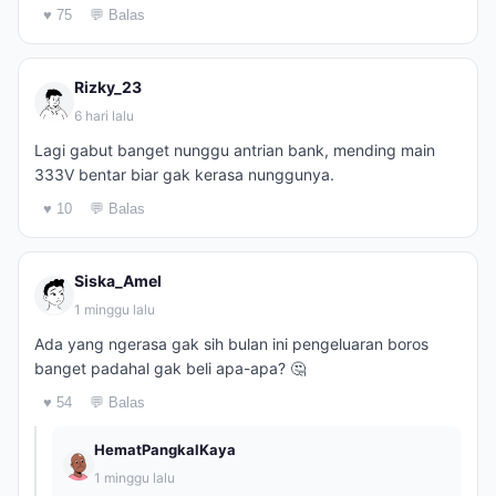
♥ 75
💬 Balas
Rizky_23
6 hari lalu
Lagi gabut banget nunggu antrian bank, mending main
333V bentar biar gak kerasa nunggunya.
♥ 10
💬 Balas
Siska_Amel
1 minggu lalu
Ada yang ngerasa gak sih bulan ini pengeluaran boros
banget padahal gak beli apa-apa? 🤔
♥ 54
💬 Balas
HematPangkalKaya
1 minggu lalu