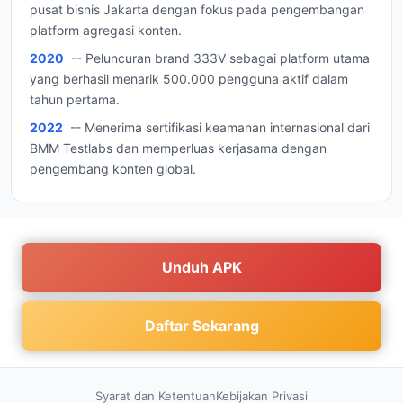
pusat bisnis Jakarta dengan fokus pada pengembangan
platform agregasi konten.
2020
-- Peluncuran brand 333V sebagai platform utama
yang berhasil menarik 500.000 pengguna aktif dalam
tahun pertama.
2022
-- Menerima sertifikasi keamanan internasional dari
BMM Testlabs dan memperluas kerjasama dengan
pengembang konten global.
Unduh APK
Daftar Sekarang
Syarat dan Ketentuan
Kebijakan Privasi