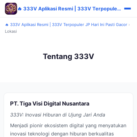
🔥 333V Aplikasi Resmi | 333V Terpopuler JP Hari Ini Pasti Gacor
🔥 333V Aplikasi Resmi | 333V Terpopuler JP Hari Ini Pasti Gacor
›
Lokasi
Tentang 333V
PT. Tiga Visi Digital Nusantara
333V: Inovasi Hiburan di Ujung Jari Anda
Menjadi pionir ekosistem digital yang menyatukan
inovasi teknologi dengan hiburan berkualitas