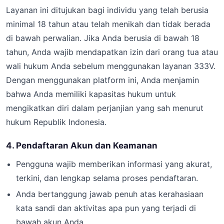
Layanan ini ditujukan bagi individu yang telah berusia
minimal 18 tahun atau telah menikah dan tidak berada
di bawah perwalian. Jika Anda berusia di bawah 18
tahun, Anda wajib mendapatkan izin dari orang tua atau
wali hukum Anda sebelum menggunakan layanan 333V.
Dengan menggunakan platform ini, Anda menjamin
bahwa Anda memiliki kapasitas hukum untuk
mengikatkan diri dalam perjanjian yang sah menurut
hukum Republik Indonesia.
4. Pendaftaran Akun dan Keamanan
Pengguna wajib memberikan informasi yang akurat,
terkini, dan lengkap selama proses pendaftaran.
Anda bertanggung jawab penuh atas kerahasiaan
kata sandi dan aktivitas apa pun yang terjadi di
bawah akun Anda.