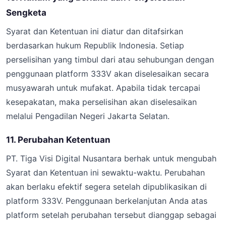
Sengketa
Syarat dan Ketentuan ini diatur dan ditafsirkan
berdasarkan hukum Republik Indonesia. Setiap
perselisihan yang timbul dari atau sehubungan dengan
penggunaan platform 333V akan diselesaikan secara
musyawarah untuk mufakat. Apabila tidak tercapai
kesepakatan, maka perselisihan akan diselesaikan
melalui Pengadilan Negeri Jakarta Selatan.
11. Perubahan Ketentuan
PT. Tiga Visi Digital Nusantara berhak untuk mengubah
Syarat dan Ketentuan ini sewaktu-waktu. Perubahan
akan berlaku efektif segera setelah dipublikasikan di
platform 333V. Penggunaan berkelanjutan Anda atas
platform setelah perubahan tersebut dianggap sebagai