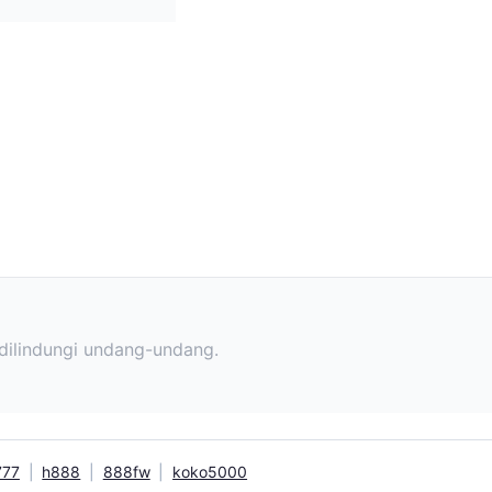
 dilindungi undang-undang.
777
|
h888
|
888fw
|
koko5000