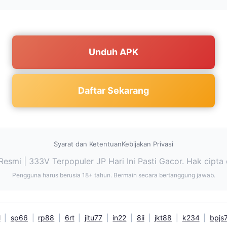
Unduh APK
Daftar Sekarang
Syarat dan Ketentuan
Kebijakan Privasi
esmi | 333V Terpopuler JP Hari Ini Pasti Gacor. Hak cipta
Pengguna harus berusia 18+ tahun. Bermain secara bertanggung jawab.
l
|
sp66
|
rp88
|
6rt
|
jitu77
|
in22
|
8ii
|
jkt88
|
k234
|
bpjs