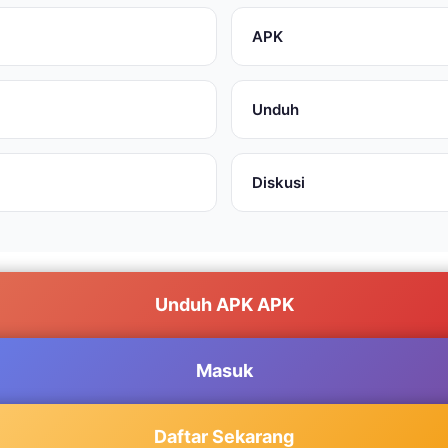
APK
Unduh
Diskusi
Unduh APK APK
Masuk
Daftar Sekarang