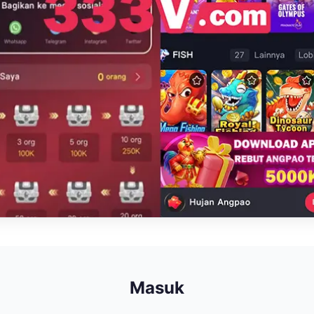
Masuk