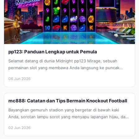
pp123: Panduan Lengkap untuk Pemula
Selamat datang di dunia Midnight pp123 Mirage, sebuah
permainan slot yang membawa Anda langsung ke puncak
gedung dengan pemandangan kota...
06 Jun 2026
mc888: Catatan dan Tips Bermain Knockout Football
Bayangkan gemuruh stadion yang bergetar di bawah kaki
Anda, sorotan lampu sorot yang menyapu lapangan hijau, dan
antisipasi yang mencekam...
02 Jun 2026