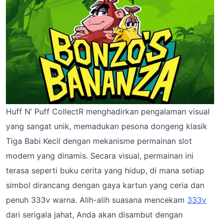
Huff N’ Puff CollectR menghadirkan pengalaman visual
yang sangat unik, memadukan pesona dongeng klasik
Tiga Babi Kecil dengan mekanisme permainan slot
modern yang dinamis. Secara visual, permainan ini
terasa seperti buku cerita yang hidup, di mana setiap
simbol dirancang dengan gaya kartun yang ceria dan
penuh 333v warna. Alih-alih suasana mencekam
333v
dari serigala jahat, Anda akan disambut dengan