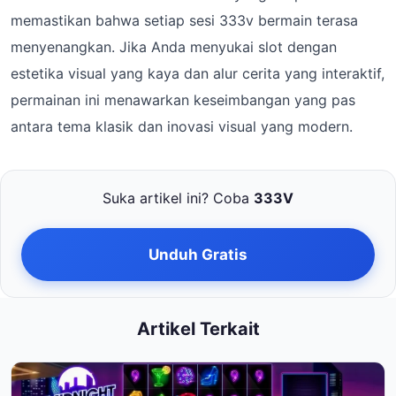
memastikan bahwa setiap sesi 333v bermain terasa
menyenangkan. Jika Anda menyukai slot dengan
estetika visual yang kaya dan alur cerita yang interaktif,
permainan ini menawarkan keseimbangan yang pas
antara tema klasik dan inovasi visual yang modern.
Suka artikel ini? Coba
333V
Unduh Gratis
Artikel Terkait