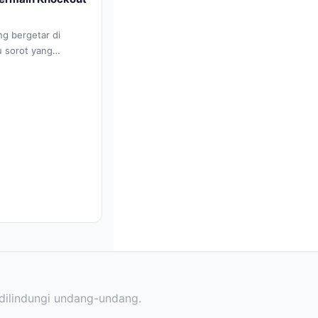
g bergetar di
u sorot yang
tisipasi yang
 dilindungi undang-undang.