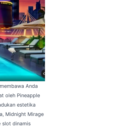
ng membawa Anda
t oleh Pineapple
dukan estetika
a, Midnight Mirage
slot dinamis