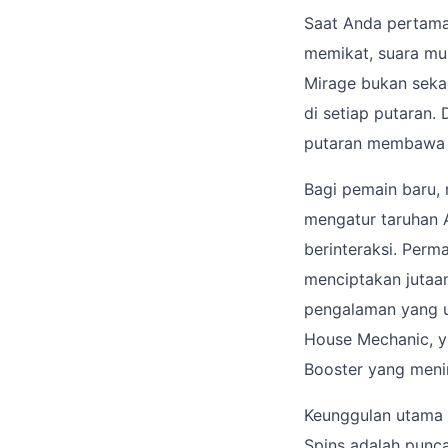
Saat Anda pertama
memikat, suara mus
Mirage bukan seka
di setiap putaran.
putaran membawa ke
Bagi pemain baru,
mengatur taruhan 
berinteraksi. Perm
menciptakan jutaa
pengalaman yang un
House Mechanic, y
Booster yang menin
Keunggulan utama d
Spins adalah punca