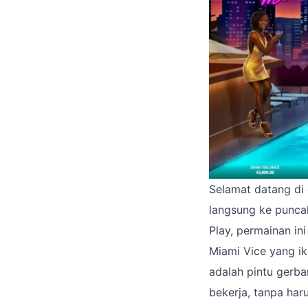
Selamat datang di
langsung ke punca
Play, permainan i
Miami Vice yang i
adalah pintu gerb
bekerja, tanpa har