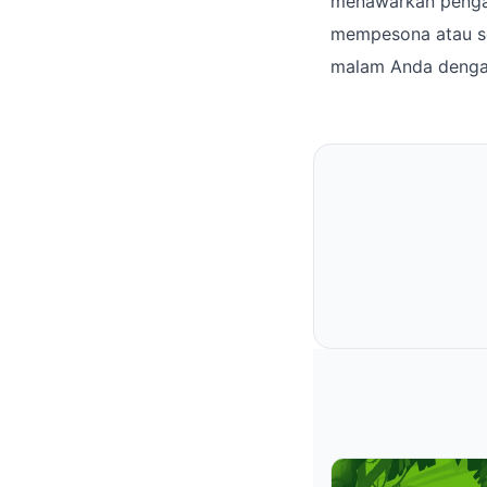
menawarkan pengal
mempesona atau se
malam Anda dengan