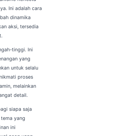
. Ini adalah cara
ubah dinamika
an aksi, tersedia
t.
gah-tinggi. Ini
menangan yang
kan untuk selalu
ikmati proses
jamin, melainkan
ngat detail.
agi siapa saja
, tema yang
nan ini